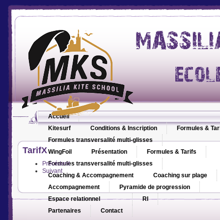
Accueil
Kitesurf
Conditions & Inscription
Formules & Tar
Formules transversalité multi-glisses
TarifX
WingFoil
Présentation
Formules & Tarifs
Précédent
Formules transversalité multi-glisses
Suivant
Coaching & Accompagnement
Coaching sur plage
Accompagnement
Pyramide de progression
Espace relationnel
RI
Partenaires
Contact